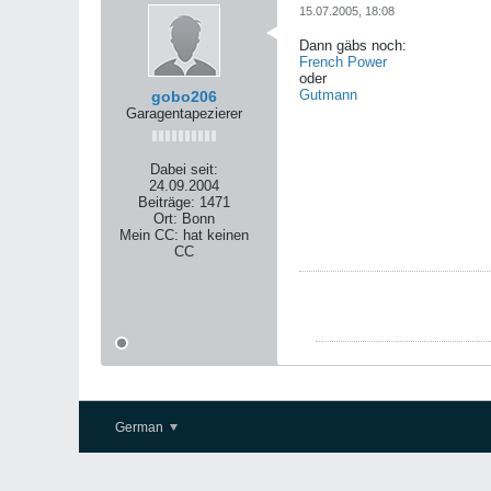
15.07.2005, 18:08
Dann gäbs noch:
French Power
oder
Gutmann
gobo206
Garagentapezierer
Dabei seit:
24.09.2004
Beiträge:
1471
Ort:
Bonn
Mein CC:
hat keinen
CC
German