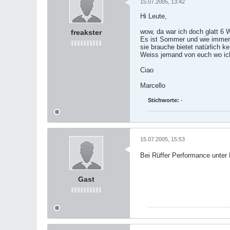
15.07.2005, 13:42
Hi Leute,
wow, da war ich doch glatt 
freakster
Es ist Sommer und wie immer Z
sie brauche bietet natürlich k
Weiss jemand von euch wo ic
Ciao
Marcello
Stichworte:
-
15.07.2005, 15:53
Bei Rüffer Performance unter 
Gast