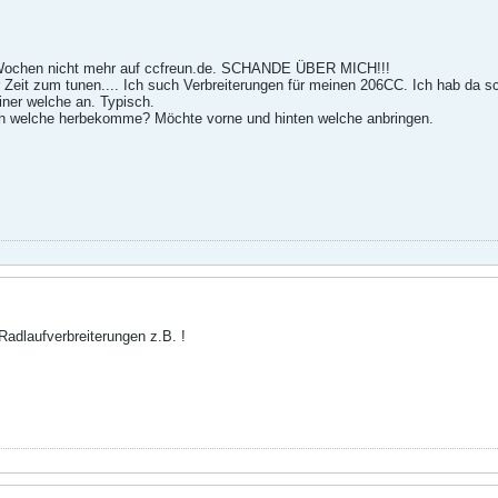
6 Wochen nicht mehr auf ccfreun.de. SCHANDE ÜBER MICH!!!
eit zum tunen.... Ich such Verbreiterungen für meinen 206CC. Ich hab da sc
einer welche an. Typisch.
h welche herbekomme? Möchte vorne und hinten welche anbringen.
Radlaufverbreiterungen z.B. !