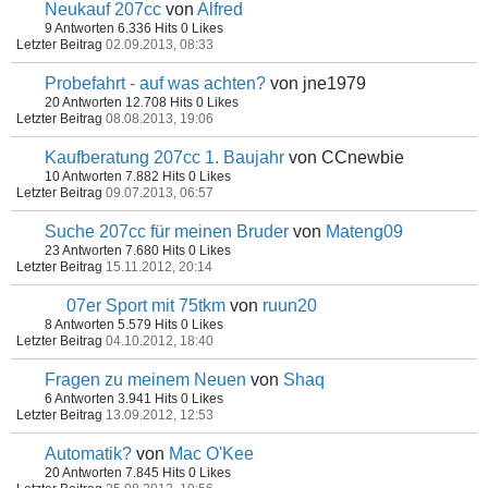
Neukauf 207cc
von
Alfred
9 Antworten
6.336 Hits
0 Likes
Letzter Beitrag
02.09.2013, 08:33
Probefahrt - auf was achten?
von jne1979
20 Antworten
12.708 Hits
0 Likes
Letzter Beitrag
08.08.2013, 19:06
Kaufberatung 207cc 1. Baujahr
von CCnewbie
10 Antworten
7.882 Hits
0 Likes
Letzter Beitrag
09.07.2013, 06:57
Suche 207cc für meinen Bruder
von
Mateng09
23 Antworten
7.680 Hits
0 Likes
Letzter Beitrag
15.11.2012, 20:14
07er Sport mit 75tkm
von
ruun20
8 Antworten
5.579 Hits
0 Likes
Letzter Beitrag
04.10.2012, 18:40
Fragen zu meinem Neuen
von
Shaq
6 Antworten
3.941 Hits
0 Likes
Letzter Beitrag
13.09.2012, 12:53
Automatik?
von
Mac O'Kee
20 Antworten
7.845 Hits
0 Likes