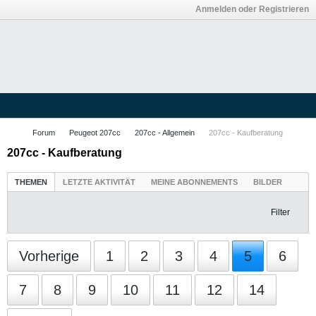
Anmelden oder Registrieren
Forum
Peugeot 207cc
207cc - Allgemein
207cc - Kaufberatung
207cc - Kaufberatung
THEMEN
LETZTE AKTIVITÄT
MEINE ABONNEMENTS
BILDER
Filter
Vorherige
1
2
3
4
5
6
7
8
9
10
11
12
14